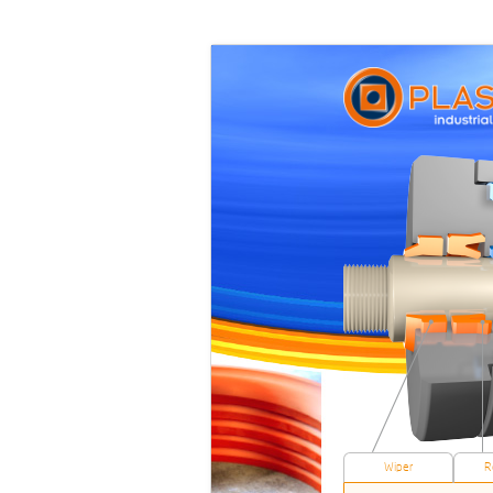
Wiper
R