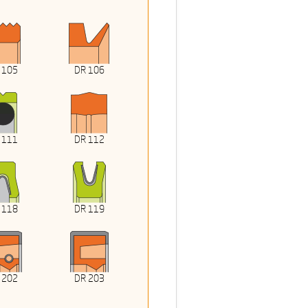
 105
DR 106
 111
DR 112
 118
DR 119
 202
DR 203