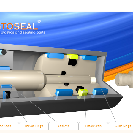
od Seals
Backup Rings
Gaskets
Piston Seals
Guide Rings