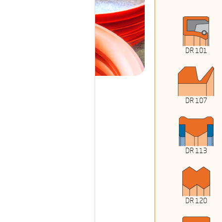
DR 101
DR 107
DR 113
DR 120